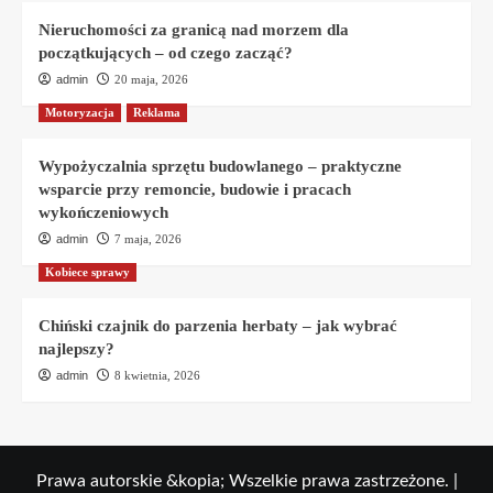
Nieruchomości za granicą nad morzem dla
początkujących – od czego zacząć?
admin
20 maja, 2026
Motoryzacja
Reklama
Wypożyczalnia sprzętu budowlanego – praktyczne
wsparcie przy remoncie, budowie i pracach
wykończeniowych
admin
7 maja, 2026
Kobiece sprawy
Chiński czajnik do parzenia herbaty – jak wybrać
najlepszy?
admin
8 kwietnia, 2026
Prawa autorskie &kopia; Wszelkie prawa zastrzeżone.
|