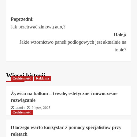
Zobacz
Poprzedni:
Jak przetrwać zimową aurę?
wpisy
Dalej:
Jakie wzornictwo paneli podłogowych jest aktualnie na
topie?
Więcej historii
Codzienność
Reklama
Żywica na balkon – trwałe, estetyczne i nowoczesne
rozwiązanie
admin
9 lipca, 2025
Codzienność
Dlaczego warto korzystać z pomocy specjalistów przy
roletach