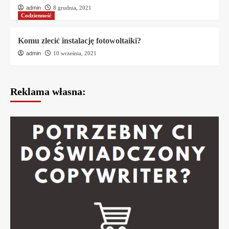
admin
8 grudnia, 2021
Codzienność
Komu zlecić instalację fotowoltaiki?
admin
10 września, 2021
Reklama własna: