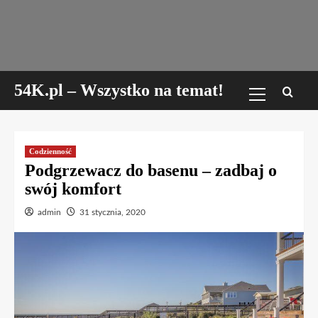
Skip
to
content
Menu
54K.pl – Wszystko na temat!
główne
Codzienność
Podgrzewacz do basenu – zadbaj o
swój komfort
admin
31 stycznia, 2020