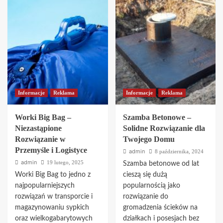
o
granicą
Profesjonalne
nad
badania
morzem
nieniszczące
dla
dla
początkujących
przemysłu
–
–
od
postaw
czego
na
zacząć?
doświadczenie
Informacje
Reklama
Informacje
Reklama
Labo-
NDT
Worki Big Bag –
Szamba Betonowe –
Niezastąpione
Solidne Rozwiązanie dla
Rozwiązanie w
Twojego Domu
Przemyśle i Logistyce
admin
8 października, 2024
admin
19 lutego, 2025
Szamba betonowe od lat
Worki Big Bag to jedno z
cieszą się dużą
najpopularniejszych
popularnością jako
rozwiązań w transporcie i
rozwiązanie do
magazynowaniu sypkich
gromadzenia ścieków na
oraz wielkogabarytowych
działkach i posesjach bez