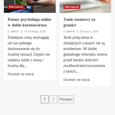
Informacje
Informacje
Pomoc psychologa online
Tanie rozmowy za
w dobie koronawirusa
granice
admin
admin
14 kwietnia, 2020
26 marca, 2020
Dzisiejsze czasy wymagają
Tanie połączenia w
od nas pełnego
dzisiejszych czasach nie są
dostosowania się do
problemem. W dobie
trudnej sytuacji. Często nie
globalnego internetu stoimy
radzimy sobie z nową i
przed bardzo dobrymi
trudną dla...
możliwościami korzystania
z tanich...
Dowiedz
Dowiedz się więcej
się
Dowiedz
Dowiedz się więcej
więcej
się
o
więcej
Pomoc
o
Stronicowanie
psychologa
Tanie
2
Następny
1
online
rozmowy
wpisów
w
za
dobie
granice