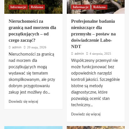
Informacje
Reklama
Informacje
Reklama
Nieruchomości za
Profesjonalne badania
granicą nad morzem dla
nieniszczące dla
początkujących – od
przemysłu – postaw na
czego zacząć?
doświadczenie Labo-
NDT
admin
20 maja, 2026
admin
4 sierpnia, 2025
Nieruchomości za granicą
nad morzem dla
Współczesny przemysł nie
początkujących mogą
może funkcjonować bez
wydawać się tematem
odpowiednich narzędzi
skomplikowanym, ale przy
kontroli jakości. Szczególnie
dobrym przygotowaniu
istotne są metody
zakup jest możliwy do...
diagnostyczne, które
pozwalają ocenić stan
Dowiedz
Dowiedz się więcej
techniczny...
się
więcej
Dowiedz
Dowiedz się więcej
o
się
Nieruchomości
więcej
za