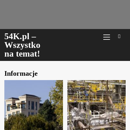
Skip
to
content
Menu
54K.pl –
główne
Wszystko
na temat!
Informacje