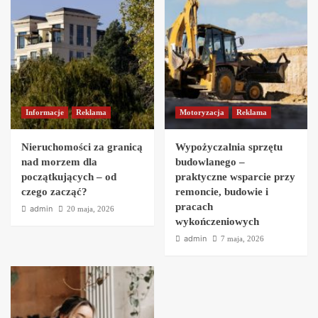
Informacje
Reklama
Motoryzacja
Reklama
Nieruchomości za granicą
Wypożyczalnia sprzętu
nad morzem dla
budowlanego –
początkujących – od
praktyczne wsparcie przy
czego zacząć?
remoncie, budowie i
pracach
admin
20 maja, 2026
wykończeniowych
admin
7 maja, 2026