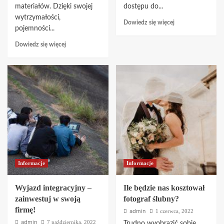
materiałów. Dzięki swojej
dostępu do...
wytrzymałości,
Dowiedz
Dowiedz się więcej
pojemności...
się
więcej
Dowiedz
Dowiedz się więcej
o
się
Szamba
więcej
Betonowe
o
–
Worki
Solidne
Big
Rozwiązanie
Bag
dla
–
Twojego
Niezastąpione
Domu
Rozwiązanie
w
Przemyśle
i
Informacje
Informacje
Logistyce
Wyjazd integracyjny –
Ile będzie nas kosztował
zainwestuj w swoją
fotograf ślubny?
firmę!
admin
1 czerwca, 2022
admin
7 października, 2022
Trudno wyobrazić sobie