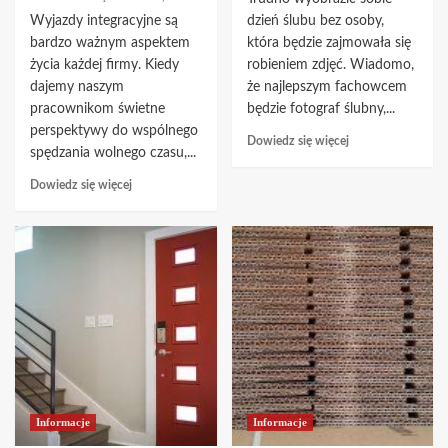
Wyjazdy integracyjne są
dzień ślubu bez osoby,
bardzo ważnym aspektem
która będzie zajmowała się
życia każdej firmy. Kiedy
robieniem zdjęć. Wiadomo,
dajemy naszym
że najlepszym fachowcem
pracownikom świetne
będzie fotograf ślubny,...
perspektywy do wspólnego
Dowiedz
Dowiedz się więcej
spędzania wolnego czasu,...
się
więcej
Dowiedz
Dowiedz się więcej
o
się
<strong>Ile
więcej
będzie
o
nas
Wyjazd
kosztował
integracyjny
fotograf
–
ślubny?
zainwestuj
</strong>
w
swoją
firmę!
Informacje
Informacje