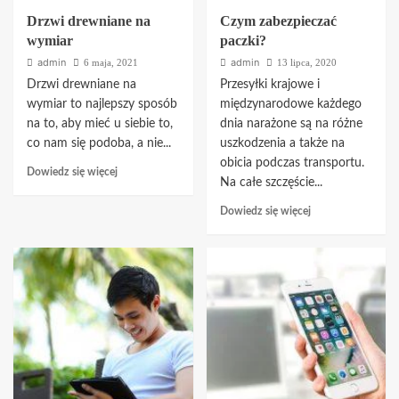
Drzwi drewniane na
Czym zabezpieczać
wymiar
paczki?
admin
admin
6 maja, 2021
13 lipca, 2020
Drzwi drewniane na
Przesyłki krajowe i
wymiar to najlepszy sposób
międzynarodowe każdego
na to, aby mieć u siebie to,
dnia narażone są na różne
co nam się podoba, a nie...
uszkodzenia a także na
obicia podczas transportu.
Dowiedz
Dowiedz się więcej
Na całe szczęście...
się
więcej
Dowiedz
Dowiedz się więcej
o
się
Drzwi
więcej
drewniane
o
na
Czym
wymiar
zabezpieczać
paczki?