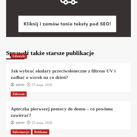
Sprawdź także starsze publikacje
Lifestyle
Jak wybrać okulary przeciwsłoneczne z filtrem UV i
zadbać o wzrok na co dzień?
admin
23 maja, 2026
Zdrowie
Apteczka pierwszej pomocy do domu – co powinna
zawierać?
admin
23 maja, 2026
Informacje
Reklama