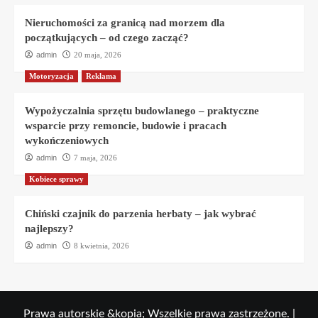
Nieruchomości za granicą nad morzem dla
początkujących – od czego zacząć?
admin
20 maja, 2026
Motoryzacja
Reklama
Wypożyczalnia sprzętu budowlanego – praktyczne
wsparcie przy remoncie, budowie i pracach
wykończeniowych
admin
7 maja, 2026
Kobiece sprawy
Chiński czajnik do parzenia herbaty – jak wybrać
najlepszy?
admin
8 kwietnia, 2026
Prawa autorskie &kopia; Wszelkie prawa zastrzeżone.
|