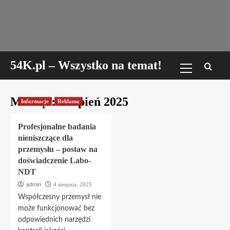
Skip
to
content
Menu
54K.pl – Wszystko na temat!
główne
Miesiąc:
sierpień 2025
Informacje
Reklama
Profesjonalne badania
nieniszczące dla
przemysłu – postaw na
doświadczenie Labo-
NDT
admin
4 sierpnia, 2025
Współczesny przemysł nie
może funkcjonować bez
odpowiednich narzędzi