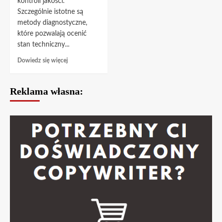
kontroli jakości.
Szczególnie istotne są
metody diagnostyczne,
które pozwalają ocenić
stan techniczny...
Dowiedz
Dowiedz się więcej
się
więcej
o
Reklama własna:
Profesjonalne
badania
nieniszczące
dla
przemysłu
–
postaw
na
doświadczenie
Labo-
NDT