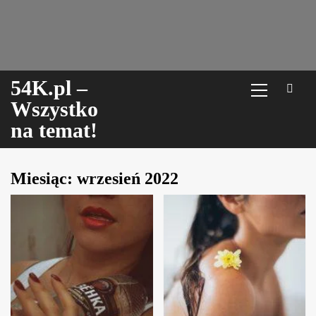
Skip
to
content
Menu
54K.pl –
główne
Wszystko
na temat!
Miesiąc:
wrzesień 2022