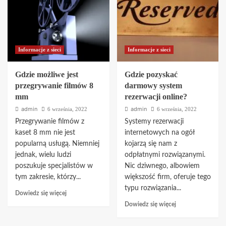
estetycznej
w
Gdańsku?
Informacje z sieci
Informacje z sieci
Gdzie możliwe jest
Gdzie pozyskać
przegrywanie filmów 8
darmowy system
mm
rezerwacji online?
admin
admin
6 września, 2022
6 września, 2022
Przegrywanie filmów z
Systemy rezerwacji
kaset 8 mm nie jest
internetowych na ogół
popularną usługą. Niemniej
kojarzą się nam z
jednak, wielu ludzi
odpłatnymi rozwiązanymi.
poszukuje specjalistów w
Nic dziwnego, albowiem
tym zakresie, którzy...
większość firm, oferuje tego
typu rozwiązania...
Dowiedz
Dowiedz się więcej
się
Dowiedz
Dowiedz się więcej
więcej
się
o
więcej