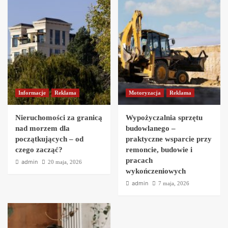
Informacje
Reklama
Motoryzacja
Reklama
Nieruchomości za granicą
Wypożyczalnia sprzętu
nad morzem dla
budowlanego –
początkujących – od
praktyczne wsparcie przy
czego zacząć?
remoncie, budowie i
pracach
admin
20 maja, 2026
wykończeniowych
admin
7 maja, 2026