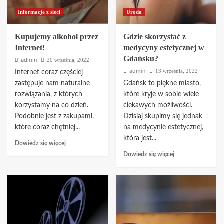
Informacje z sieci
Uroda
Kupujemy alkohol przez
Gdzie skorzystać z
Internet!
medycyny estetycznej w
Gdańsku?
admin
20 września, 2022
admin
13 września, 2022
Internet coraz częściej
zastępuje nam naturalne
Gdańsk to piękne miasto,
rozwiązania, z których
które kryje w sobie wiele
korzystamy na co dzień.
ciekawych możliwości.
Podobnie jest z zakupami,
Dzisiaj skupimy się jednak
które coraz chętniej...
na medycynie estetycznej,
która jest...
Dowiedz
Dowiedz się więcej
się
Dowiedz
Dowiedz się więcej
więcej
się
o
więcej
Kupujemy
o
alkohol
Gdzie
przez
skorzystać
Internet!
z
medycyny