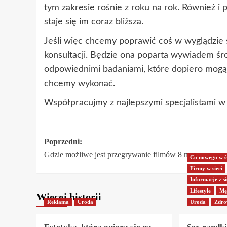
tym zakresie rośnie z roku na rok. Również i
staje się im coraz bliższa.
Jeśli więc chcemy poprawić coś w wyglądzie s
konsultacji. Będzie ona poparta wywiadem ś
odpowiednimi badaniami, które dopiero mogą
chcemy wykonać.
Współpracujmy z najlepszymi specjalistami w
Zobacz
Poprzedni:
Gdzie możliwe jest przegrywanie filmów 8 mm
wpisy
Co nowego w ś
Firmy w sieci
Informacje z si
Lifestyle
Mę
Więcej historii
Reklama
Uroda
Uroda
Zdro