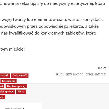
 panowie przekonują się do medycyny estetycznej, która
wojej twarzy lub elementów ciała, warto skorzystać z
rodowiskowym przez odpowiedniego lekarza, a także
 nas kwalifikować do konkretnych zabiegów, które
 tym mieście!
Dalej:
Kupujemy alkohol przez Internet!
wiecie?
Codzienność
Informacje
eci
Kobiece sprawy
skie sprawy
Moda
wie