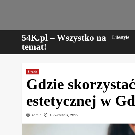
Skip
to
content
54K.pl – Wszystko na
Lifestyle
temat!
Uroda
Gdzie skorzysta
estetycznej w G
admin
13 września, 2022