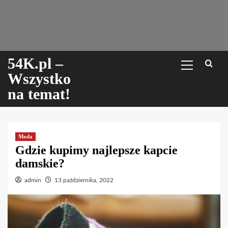
Skip
to
content
Menu
54K.pl –
główne
Wszystko
na temat!
Moda
Gdzie kupimy najlepsze kapcie
damskie?
admin
13 października, 2022