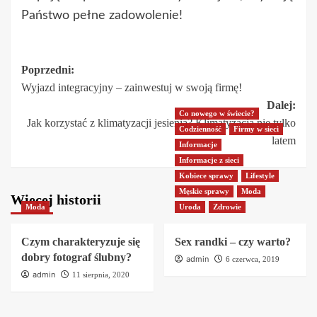
Państwo pełne zadowolenie!
Zobacz
Poprzedni:
Wyjazd integracyjny – zainwestuj w swoją firmę!
wpisy
Dalej:
Co nowego w świecie?
Jak korzystać z klimatyzacji jesienią? Klimatyzacja nie tylko
Codzienność
Firmy w sieci
latem
Informacje
Informacje z sieci
Kobiece sprawy
Lifestyle
Męskie sprawy
Moda
Więcej historii
Moda
Uroda
Zdrowie
Czym charakteryzuje się
Sex randki – czy warto?
dobry fotograf ślubny?
admin
6 czerwca, 2019
admin
11 sierpnia, 2020