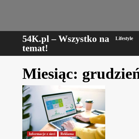
Skip
to
content
54K.pl – Wszystko na
Lifestyle
temat!
Miesiąc:
grudzie
Informacje z sieci
Reklama