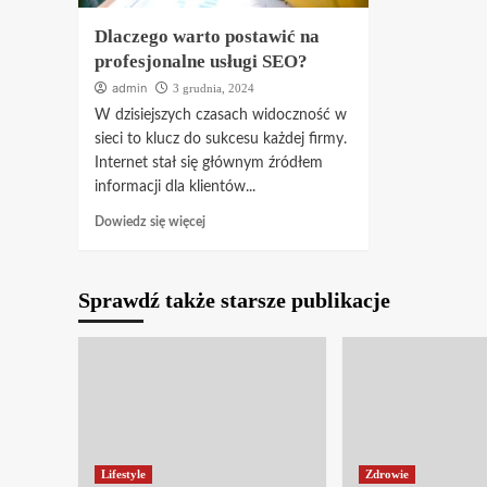
Dlaczego warto postawić na
profesjonalne usługi SEO?
admin
3 grudnia, 2024
W dzisiejszych czasach widoczność w
sieci to klucz do sukcesu każdej firmy.
Internet stał się głównym źródłem
informacji dla klientów...
Dowiedz
Dowiedz się więcej
się
więcej
o
Sprawdź także starsze publikacje
Dlaczego
warto
postawić
na
profesjonalne
usługi
SEO?
Lifestyle
Zdrowie