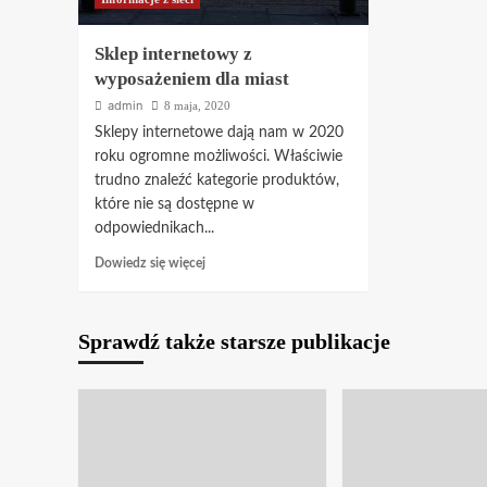
Sklep internetowy z
wyposażeniem dla miast
admin
8 maja, 2020
Sklepy internetowe dają nam w 2020
roku ogromne możliwości. Właściwie
trudno znaleźć kategorie produktów,
które nie są dostępne w
odpowiednikach...
Dowiedz
Dowiedz się więcej
się
więcej
o
Sprawdź także starsze publikacje
Sklep
internetowy
z
wyposażeniem
dla
miast